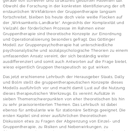
gerade von schwerer und strukturell gestörten Patienten dar.
Obwohl die Forschung in der konkreten Identifizierung der oft
erstaunlichen Wirkfaktoren der Gruppentherapie langsam
fortschreitet, bleiben bis heute doch viele weiße Flecken auf
der „Wirksamkeits-Landkarte“. Angesichts der Komplexität und
Vielzahl der förderlichen Prozesse im Rahmen einer
Gruppentherapie sind theoretische Konzepte zur Einordnung
und Operationalisierung besonders gefragt. Das Göttinger
Modell zur Gruppenpsychotherapie hat unterschiedliche
psychoanalytische und sozialpsychologische Theorien zu einem
umfassenden Ansatz vereint, der sich beständig weiter
ausdifferenziert und somit auch Antworten auf die Frage bietet,
wieso eigentlich Gruppen therapeutisch so gut wirken.
Das jetzt erschienene Lehrbuch der Herausgeber Staats, Dally
und Bolm stellt die gruppentherapeutischen Konzepte dieses
Modells ausführlich vor und macht damit Lust auf die Nutzung
dieses therapeutischen Werkzeugs. Es vereint Aufsätze in
sieben Themenschwerpunkten von eher theoretischen bis hin
zu sehr praxisorientierten Themen. Das Lehrbuch ist dabei
ebenso für ambulante wie für stationäre Settings geeignet. Die
ersten Kapitel sind einer ausführlichen theoretischen
Diskussion etwa zu Fragen der Abgrenzung von Einzel- und
Gruppentherapie, zu Risiken und Nebenwirkungen, zu