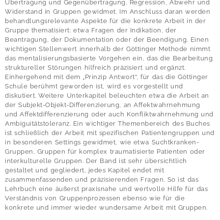
Übertragung und Gegenübertragung, Regression, Abwehr und
Widerstand in Gruppen gewidmet. Im Anschluss daran werden
behandlungsrelevante Aspekte für die konkrete Arbeit in der
Gruppe thematisiert: etwa Fragen der Indikation, der
Beantragung, der Dokumentation oder der Beendigung. Einen
wichtigen Stellenwert innerhalb der Göttinger Methode nimmt
das mentalisierungsbasierte Vorgehen ein, das die Bearbeitung
struktureller Störungen hilfreich präzisiert und ergänzt.
Einhergehend mit dem „Prinzip Antwort“, für das die Göttinger
Schule berühmt geworden ist, wird es vorgestellt und
diskutiert. Weitere Unterkapitel beleuchten etwa die Arbeit an
der Subjekt-Objekt-Differenzierung, an Affektwahrnehmung
und Affektdifferenzierung oder auch Konfliktwahrnehmung und
Ambiguitätstoleranz. Ein wichtiger Themenbereich des Buches
ist schließlich der Arbeit mit spezifischen Patientengruppen und
in besonderen Settings gewidmet, wie etwa Suchtkranken-
Gruppen, Gruppen für komplex traumatisierte Patienten oder
interkulturelle Gruppen. Der Band ist sehr übersichtlich
gestaltet und gegliedert, jedes Kapitel endet mit
zusammenfassenden und präzisierenden Fragen. So ist das
Lehrbuch eine äußerst praxisnahe und wertvolle Hilfe für das
Verständnis von Gruppenprozessen ebenso wie für die
konkrete und immer wieder wundersame Arbeit mit Gruppen.